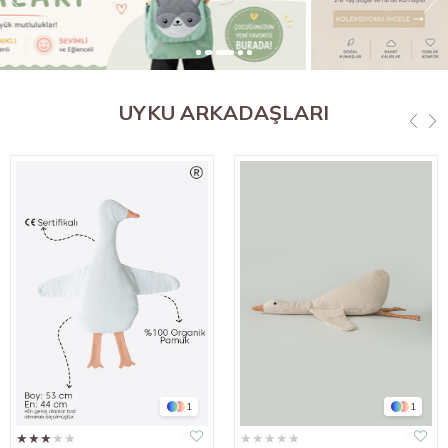
UYKU ARKADAŞLARI
1
1
★
★
★
★
★
★
★
★
★
★