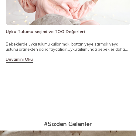
Uyku Tulumu seçimi ve TOG Değerleri
Bebeklerde uyku tulumu kullanmak, battaniyeye sarmak veya
üstünü örtmekten daha faydalıdır.Uyku tulumunda bebekler daha
güvenli bir şekilde uyurlar. Uygun TOG değerleri uyku tulumu seçimi
Devamını Oku
ile, bebeğinizi sabaha kadar güven içinde uyutabilirsiniz. Bu
sayede bebeğiniz örtü altında havasız kalmaz. Kısaca iyi bir uyku
tulumu bebeğinizi ne terletmeli ne üşütmelidir. Yani konforlu
olmalıdır.
B
Ç
a
t
D
#Sizden Gelenler