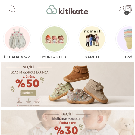
0
İLKBAHAR/YAZ
OYUNCAK BEBEK
NAME IT
Body