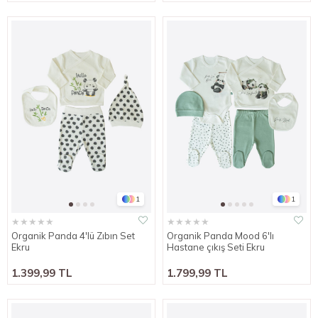
1
1
★
★
★
★
★
★
★
★
★
★
Organik Panda 4'lü Zıbın Set
Organik Panda Mood 6'lı
Ekru
Hastane çıkış Seti Ekru
1.399,99 TL
1.799,99 TL