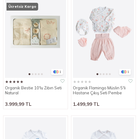
Ücretsiz Kargo
1
1
★
★
★
★
★
★
★
★
★
★
Organik Bestie 10'lu Zıbın Seti
Organik Flamingo Müslin 5'li
Natural
Hastane Çıkış Seti Pembe
3.999,99 TL
1.499,99 TL