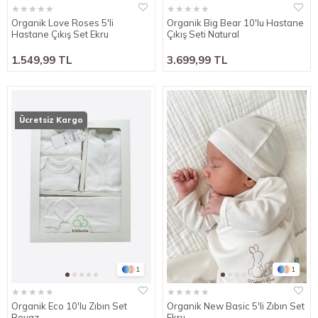
★
★
★
★
★
★
★
★
★
★
Organik Love Roses 5'li
Organik Big Bear 10'lu Hastane
Hastane Çıkış Set Ekru
Çıkış Seti Natural
1.549,99 TL
3.699,99 TL
Ücretsiz Kargo
1
1
★
★
★
★
★
★
★
★
★
★
Organik Eco 10'lu Zıbın Set
Organik New Basic 5'li Zıbın Set
Beyaz
Ekru