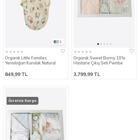
1
★
★
★
★
★
★
★
★
★
★
Organik Little Families
Organik Sweet Bunny 10'lu
Yenidoğan Kundak Natural
Hastane Çıkış Seti Pembe
849,99 TL
3.799,99 TL
Ücretsiz Kargo