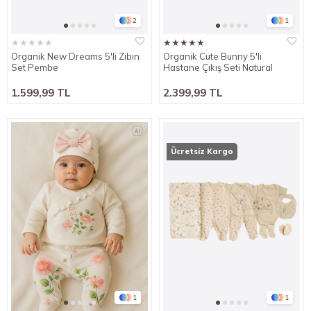
2
1
★
★
★
★
★
★
★
★
★
★
Organik New Dreams 5'li Zıbın
Organik Cute Bunny 5'li
Set Pembe
Hastane Çıkış Seti Natural
1.599,99 TL
2.399,99 TL
Ücretsiz Kargo
1
1