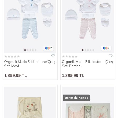
2
2
★
★
★
★
★
★
★
★
★
★
Organik Mudo 5'li Hastane Çıkış
Organik Mudo 5'li Hastane Çıkış
Seti Mavi
Seti Pembe
1.399,99 TL
1.399,99 TL
Ücretsiz Kargo