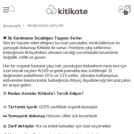
0
Anasayfa
YENİDOĞAN SETLERİ
💖
İlk Sarılmanın Sıcaklığını Taşıyan Setler
Yeni bir hayata adım attığınız bu özel yolculukta, minik kalbinize en
yumuşak dokunuşu Kitikate ile sunun. Hastane çıkış setlerimiz,
bebeğinizin ilk kıyafetleri olmanın verdiği sorumlulukla tasarlandı:
doğallık, saflık ve güven.
Her bir organik hastane çıkış seti, yenidoğan bebeklerin narin teni için
özel olarak seçilen %100 organik pamuklardan üretilmiştir. El
değmeden paketlenen 10’lu ve 12’li setler, zıbından battaniyeye,
eldivenden tuluma kadar bebeğinizin ihtiyaç duyabileceği tüm parçaları
bir araya getirir.
🌸
Neden Anneler Kitikate’i Tercih Ediyor?
🧼
Tertemiz içerik:
GOTS sertifikalı organik kumaşlar
🛏️
Yumuşacık dokunuş:
Hassas ciltler için tasarlandı
🎀
Zarif detaylar:
Kız ve erkek bebekler için özel seçenekler