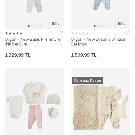
2
2
★
★
★
★
★
★
★
★
★
★
Organik New Basic Prematüre
Organik New Dreams 5'li Zıbın
4'lü Set Ekru
Set Mavi
1.329,99 TL
1.599,99 TL
Ücretsiz Kargo