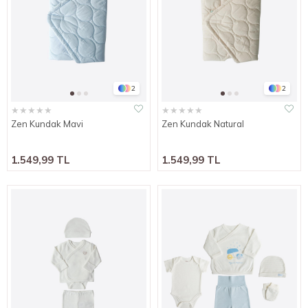
2
2
★
★
★
★
★
★
★
★
★
★
Zen Kundak Mavi
Zen Kundak Natural
1.549,99 TL
1.549,99 TL