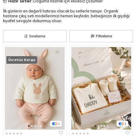
📦
Hazır setler:
Doğuma hazırlık için eksiksiz çözümler
İlk günlerin en değerli hatırası olacak bu setlerle tanışın. Organik
hastane çıkış seti modellerimizi hemen keşfedin, bebeğinizin ilk giydiği
kıyafet sevgiyle dokunmuş olsun.
Sıralama
Filtreleme
Ücretsiz Kargo
1
1
★
★
★
★
★
★
★
★
★
★