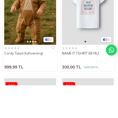
2
1
★
★
★
★
★
★
★
★
★
★
Cordy Tulum Kahverengi
NAME IT TSHIRT BEYAZ
999,99 TL
300,00 TL
599,99 TL
%50
%50