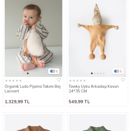
1
1
★
★
★
★
★
★
★
★
★
★
Organik Ludo Pijama Takımı Bej
Tawky Uyku Arkadaşı Kavun
Lacivert
24*35 CM
1.329,99 TL
549,99 TL