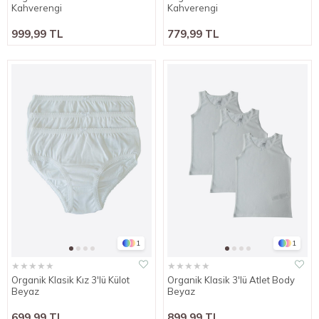
Kahverengi
Kahverengi
999,99 TL
779,99 TL
1
1
★
★
★
★
★
★
★
★
★
★
Organik Klasik Kız 3'lü Külot
Organik Klasik 3'lü Atlet Body
Beyaz
Beyaz
699,99 TL
899,99 TL