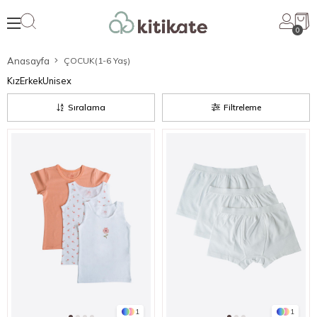
0
Anasayfa
ÇOCUK(1-6 Yaş)
Kız
Erkek
Unisex
Sıralama
Filtreleme
1
1