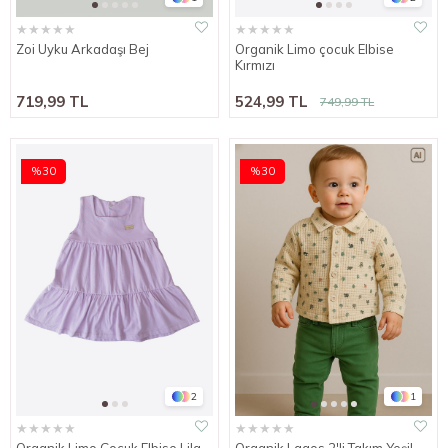
★
★
★
★
★
★
★
★
★
★
Zoi Uyku Arkadaşı Bej
Organik Limo çocuk Elbise
Kırmızı
719,99 TL
524,99 TL
749,99 TL
%30
%30
2
1
★
★
★
★
★
★
★
★
★
★
Organik Limo Çocuk Elbise Lila
Organik Lagos 2'li Takım Yeşil