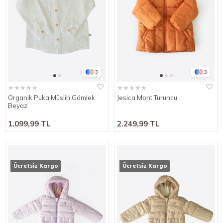
3
3
★
★
★
★
★
★
★
★
★
★
Organik Puka Müslin Gömlek
Jesica Mont Turuncu
Beyaz
1.099,99 TL
2.249,99 TL
Ücretsiz Kargo
Ücretsiz Kargo