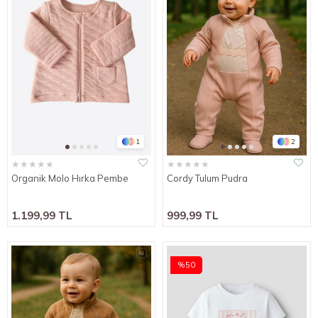
1
2
★
★
★
★
★
★
★
★
★
★
Organik Molo Hırka Pembe
Cordy Tulum Pudra
1.199,99 TL
999,99 TL
%50