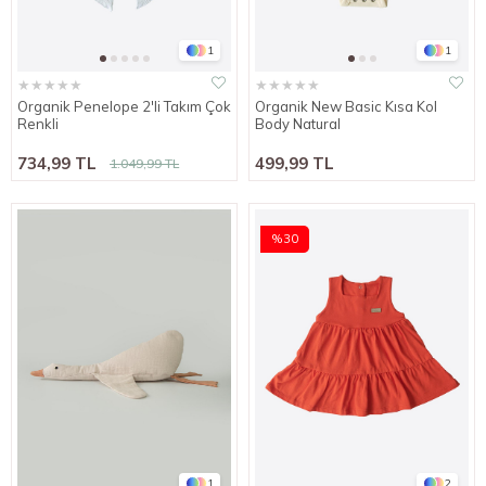
1
1
★
★
★
★
★
★
★
★
★
★
Organik Penelope 2'li Takım Çok
Organik New Basic Kısa Kol
Renkli
Body Natural
734,99 TL
499,99 TL
1.049,99 TL
%30
1
2