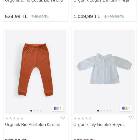
524,99 TL
1.049,99 TL
749,99 TL
1.499,99 TL
1
1
★
★
★
★
★
★
★
★
★
★
Organik Rio Pantolon Kiremit
Organik Lily Gömlek Beyaz