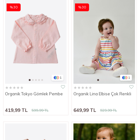
%30
%30
1
1
★
★
★
★
★
★
★
★
★
★
Organik Tokyo Gömlek Pembe
Organik Lina Elbise Çok Renkli
419,99 TL
649,99 TL
599,99 TL
929,99 TL