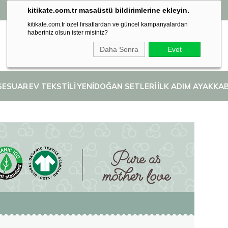
kitikate.com.tr masaüstü bildirimlerine ekleyin.
Seçili İlk Adım Ayakkabılarında 2. Ürüne %50 İndirim! 👣
kitikate.com.tr özel fırsatlardan ve güncel kampanyalardan
haberiniz olsun ister misiniz?
Daha Sonra
Evet
SESUAR
EV TEKSTİLİ
YENİDOĞAN SETLERİ
İLK ADIM AYAKKAB