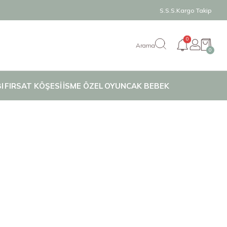
S.S.S.
Kargo Takip
0
0
I
FIRSAT KÖŞESİ
İSME ÖZEL
OYUNCAK BEBEK