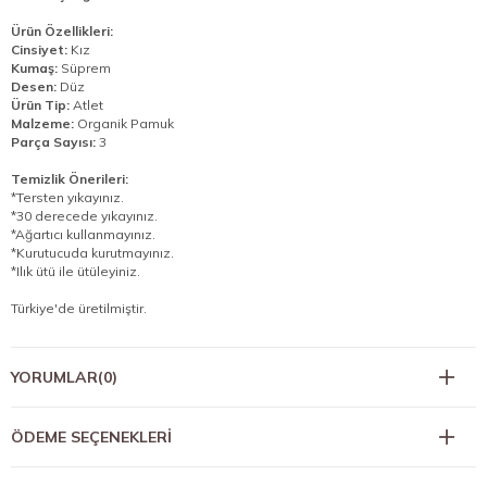
Ürün Özellikleri:
Cinsiyet:
Kız
Kumaş:
Süprem
Desen:
Düz
Ürün Tip:
Atlet
Malzeme:
Organik Pamuk
Parça Sayısı:
3
Temizlik Önerileri:
*Tersten yıkayınız.
*30 derecede yıkayınız.
*Ağartıcı kullanmayınız.
*Kurutucuda kurutmayınız.
*Ilık ütü ile ütüleyiniz.
Türkiye'de üretilmiştir.
YORUMLAR
(0)
ÖDEME SEÇENEKLERI