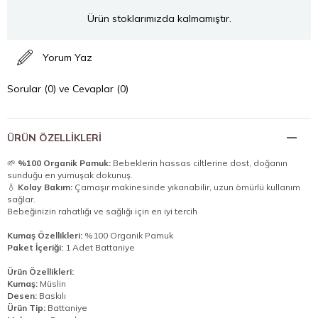
Ürün stoklarımızda kalmamıştır.
Yorum Yaz
Sorular (0) ve Cevaplar (0)
ÜRÜN ÖZELLIKLERI
🌱
%100 Organik Pamuk:
Bebeklerin hassas ciltlerine dost, doğanın
sunduğu en yumuşak dokunuş.
💧
Kolay Bakım:
Çamaşır makinesinde yıkanabilir, uzun ömürlü kullanım
sağlar.
Bebeğinizin rahatlığı ve sağlığı için en iyi tercih
Kumaş Özellikleri:
%100 Organik Pamuk
Paket İçeriği:
1 Adet Battaniye
Ürün Özellikleri:
Kumaş:
Müslin
Desen:
Baskılı
Ürün Tip:
Battaniye