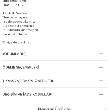
Malzeme:
Pamuk
Ebat:
110*115
Temizlik Önerileri:
*Tersten yıkayınız.
*30 derecede yıkayınız.
*Ağartıcı kullanmayınız.
*Kurutucuda kurutmayınız.
*Ilık ütü ile ütüleyiniz.
Türkiye'de üretilmiştir.
YORUMLAR
(0)
ÖDEME SEÇENEKLERI
YIKAMA VE BAKIM ÖNERİLERİ
DEĞİŞİM VE İADE KOŞULLARI
Benzer Ürünler