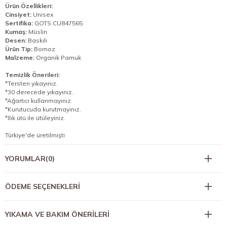
Ürün Özellikleri:
Cinsiyet:
Unisex
Sertifika:
GOTS CU847565
Kumaş:
Müslin
Desen:
Baskılı
Ürün Tip:
Bornoz
Malzeme:
Organik Pamuk
Temizlik Önerileri:
*Tersten yıkayınız.
*30 derecede yıkayınız.
*Ağartıcı kullanmayınız.
*Kurutucuda kurutmayınız.
*Ilık ütü ile ütüleyiniz.
Türkiye'de üretilmişti
YORUMLAR
(0)
ÖDEME SEÇENEKLERI
YIKAMA VE BAKIM ÖNERİLERİ