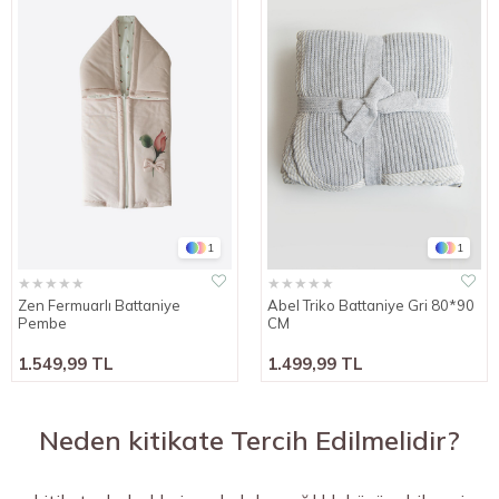
1
1
★
★
★
★
★
★
★
★
★
★
Zen Fermuarlı Battaniye
Abel Triko Battaniye Gri 80*90
Pembe
CM
1.549,99 TL
1.499,99 TL
Neden kitikate Tercih Edilmelidir?