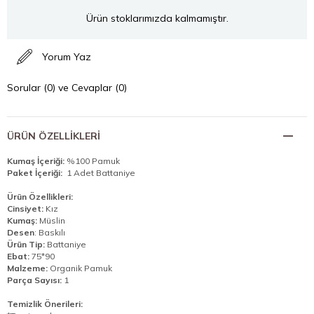
Ürün stoklarımızda kalmamıştır.
Yorum Yaz
Sorular (0) ve Cevaplar (0)
ÜRÜN ÖZELLIKLERI
Kumaş İçeriği:
%100 Pamuk
Paket İçeriği:
1 Adet Battaniye
Ürün Özellikleri:
Cinsiyet:
Kız
Kumaş:
Müslin
Desen
: Baskılı
Ürün Tip:
Battaniye
Ebat:
75*90
Malzeme:
Organik Pamuk
Parça Sayısı:
1
Temizlik Önerileri: