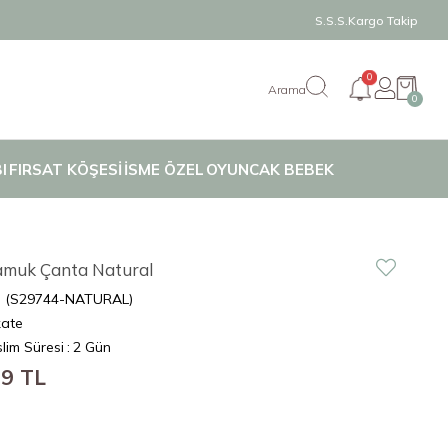
S.S.S.
Kargo Takip
0
0
I
FIRSAT KÖŞESİ
İSME ÖZEL
OYUNCAK BEBEK
muk Çanta Natural
(S29744-NATURAL)
kate
lim Süresi
:
2 Gün
99 TL