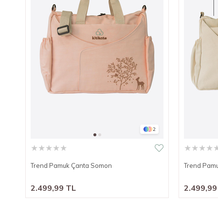
2
★
★
★
★
★
★
★
★
★
Trend Pamuk Çanta Somon
Trend Pamu
2.499,99 TL
2.499,99