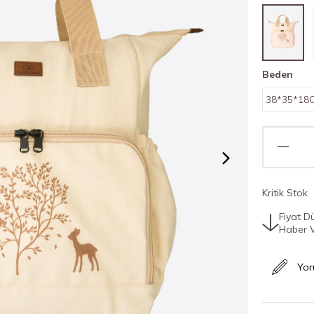
Beden
38*35*18
Kritik Stok
Fiyat D
Haber 
Yor