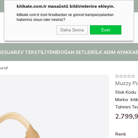
kitikate.com.tr masaüstü bildirimlerine ekleyin.
Seçili İlk Adım Ayakkabılarında 2. Ürüne %50 İndirim! 👣
kitikate.com.tr özel fırsatlardan ve güncel kampanyalardan
haberiniz olsun ister misiniz?
Daha Sonra
Evet
SESUAR
EV TEKSTİLİ
YENİDOĞAN SETLERİ
İLK ADIM AYAKKAB
ural
Muzzy Pa
Stok Kodu
Marka
:
kiti
Tahmini Tes
2.799,
Renk