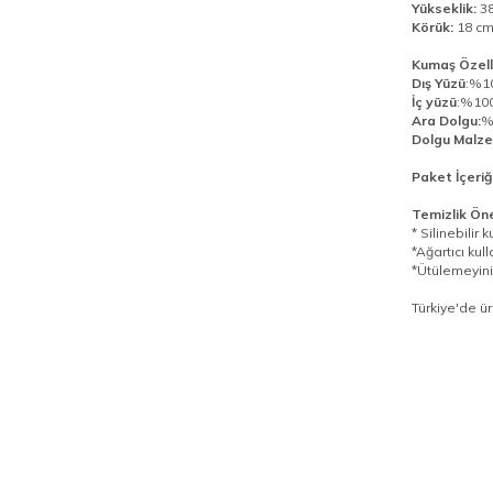
Yükseklik:
38
Körük:
18 c
Kumaş Özelli
Dış Yüzü
:%1
İç yüzü
:%100
Ara Dolgu:
%
Dolgu Malze
Paket İçeriği
Temizlik Öner
* Silinebili
*Ağartıcı kul
*Ütülemeyini
Türkiye'de üre