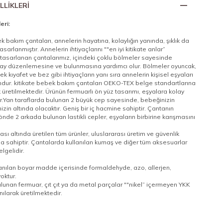
LLIKLERI
eri:
k bakım çantaları, annelerin hayatına, kolaylığın yanında, şıklık da
asarlanmıştır. Annelerin ihtiyaçlarını ""en iyi kitikate anlar”
 tasarlanan çantalarımız, içindeki çoklu bölmeler sayesinde
lay düzenlemesine ve bulunmasına yardımcı olur. Bölmeler oyuncak,
k kıyafet ve bez gibi ihtiyaçların yanı sıra annelerin kişisel eşyaları
ndur. kitikate bebek bakım çantaları OEKO-TEX belge standartlarına
 üretilmektedir. Ürünün fermuarlı ön yüz tasarımı, eşyalara kolay
r.Yan taraflarda bulunan 2 büyük cep sayesinde, bebeğinizin
izin altında olacaktır. Geniş bir iç hacmine sahiptir. Çantanın
önde 2 arkada bulunan lastikli cepler, eşyaların birbirine karışmasını
ası altında üretilen tüm ürünler, uluslararası üretim ve güvenlik
na sahiptir. Çantalarda kullanılan kumaş ve diğer tüm aksesuarlar
gelidir.
anılan boyar madde içerisinde formaldehyde, azo, allerjen,
oktur.
lunan fermuar, çıt çıt ya da metal parçalar ""nikel” içermeyen YKK
anılarak üretilmektedir.