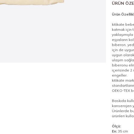
ÜRÜN ÖZE
Ürün Özellikl
kitikate bebe
katmak için t
yaklaşımıyla
eşyaların ko
biberon, yede
için de uygu
uygun olarak
ulaşım sağla
biberonu elin
içerisinde 2 
engeller.
kitikate mark
standartları
OEKO-TEX bel
Baskıda kull
kanserojen y
Ürünlerde bu
ürünleri kull
Ölçü:
En:
35 cm