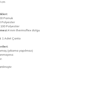
 cm
m
kleri:
00 Pamuk
 Polyester
100 Polyester
mesi:
4 mm thermoflex dolgu
:
1 Adet Çanta
ileri:
r kumaş (yıkama yapılmaz)
lanmayınız.
z.
tilmiştir.