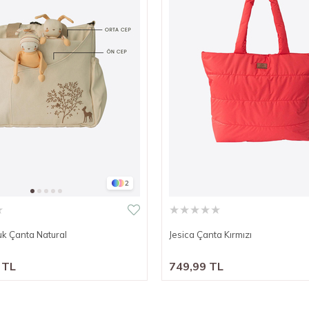
2
★
★
★
★
★
★
k Çanta Natural
Jesica Çanta Kırmızı
 TL
749,99 TL