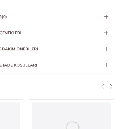
R
(0)
ÇENEKLERI
E BAKIM ÖNERİLERİ
E İADE KOŞULLARI
★