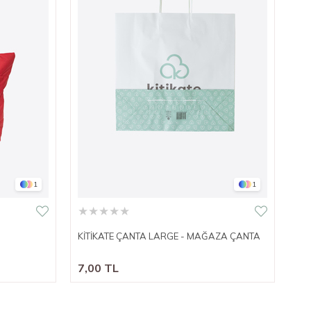
Gla
99
1
1
★
★
★
★
★
KİTİKATE ÇANTA LARGE - MAĞAZA ÇANTA
7,00 TL