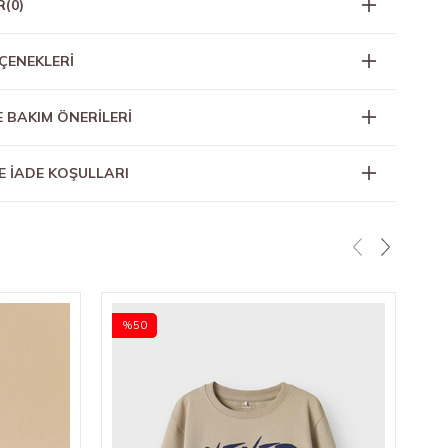
R
(0)
ÇENEKLERI
E BAKIM ÖNERİLERİ
E İADE KOŞULLARI
%50
%
★
Nam
42