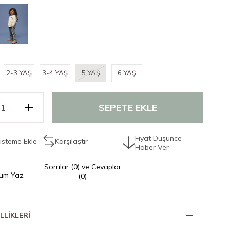
2-3 YAŞ
3-4 YAŞ
5 YAŞ
6 YAŞ
Fiyat Düşünce
Listeme Ekle
Karşılaştır
Haber Ver
Sorular (0) ve Cevaplar
um Yaz
(0)
LLIKLERI