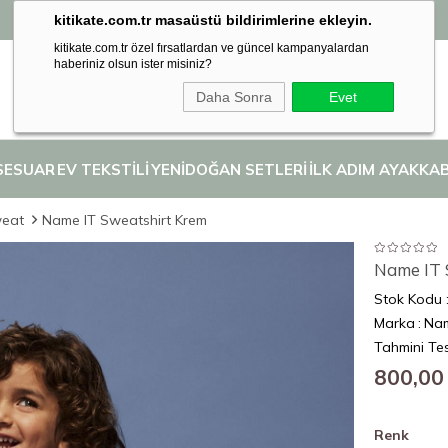
kitikate.com.tr masaüstü bildirimlerine ekleyin.
Seçili İlk Adım Ayakkabılarında 2. Ürüne %50 İndirim! 👣
kitikate.com.tr özel fırsatlardan ve güncel kampanyalardan
haberiniz olsun ister misiniz?
Daha Sonra
Evet
SESUAR
EV TEKSTİLİ
YENİDOĞAN SETLERİ
İLK ADIM AYAKKAB
eat
Name IT Sweatshirt Krem
Name IT 
Stok Kodu
Marka
:
Nam
Tahmini Tes
800,00
Renk