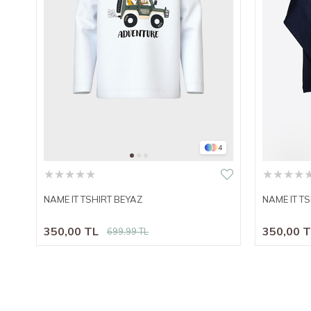
4
★
★
★
★
★
★
★
★
★
NAME IT TSHIRT BEYAZ
NAME IT T
350,00 TL
350,00 
699,99 TL