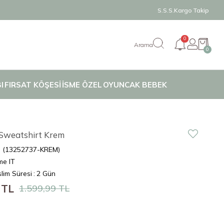
S.S.S.
Kargo Takip
0
0
I
FIRSAT KÖŞESİ
İSME ÖZEL
OYUNCAK BEBEK
Sweatshirt Krem
(13252737-KREM)
e IT
lim Süresi
:
2 Gün
 TL
1.599,99 TL