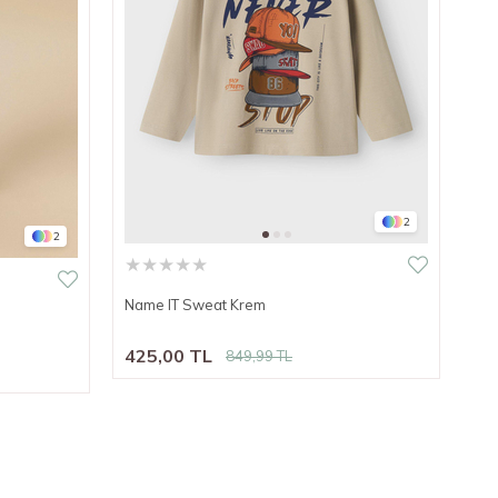
2
2
★
★
★
★
★
Name IT Sweat Krem
425,00 TL
849,99 TL