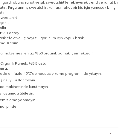
gardırobuna rahat ve şık sweatshirt'ler ekleyerek trend ve rahat bir
ın. Fırçalanmış sweatshirt kumaşı, rahat bir his için yumuşak bir iç
tir.
weatshirt
şonlu
ollu
r:
3D detay
rık efekt ve üç boyutlu görünüm için köpük baskı
mal Kesim
na malzemesi en az %50 organik pamuk içermektedir.
Organik Pamuk, %5 Elastan
matı:
ede en fazla 40°C'de hassas yıkama programında yıkayın.
ır suyu kullanmayın
ma makinesinde kurutmayın.
sı ayarında ütüleyin.
temizleme yapmayın
ma ipinde