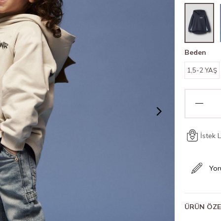
Beden
1,5-2 YAŞ
İstek 
Yor
ÜRÜN ÖZE