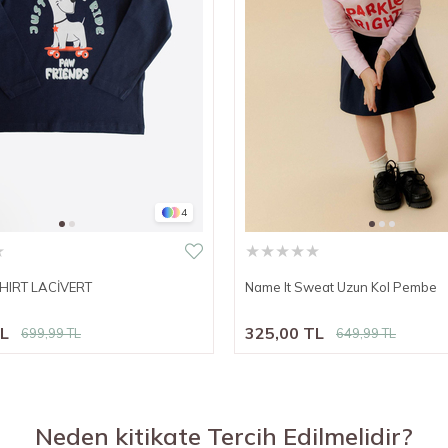
4
★
★
★
★
★
★
SHIRT LACİVERT
Name It Sweat Uzun Kol Pembe
TL
325,00 TL
699,99 TL
649,99 TL
Neden kitikate Tercih Edilmelidir?