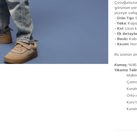
Çocuğunuzun 
görünüm yarat
yüzeye sahip
-
Ürün Tipi:
S
-
Yaka:
Kapü
- Kol:
Uzun k
- Ek detayla
- Baskı:
Kaba
- Kesim:
Nor
Bu ürünün a
Kumaş:
%95 
Yıkama Tali
Makin
Çamaş
Kurut
Orta ı
Kuru 
Kurut