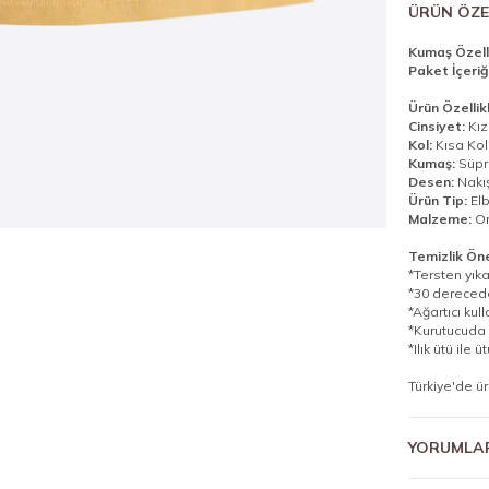
ÜRÜN ÖZE
Kumaş Özelli
Paket İçeriği
Ürün Özellikl
Cinsiyet:
Kız
Kol:
Kısa Kol
Kumaş:
Süp
Desen:
Nakı
Ürün Tip:
Elb
Malzeme:
O
Temizlik Öner
*Tersten yıka
*30 derecede
*Ağartıcı kul
*Kurutucuda 
*Ilık ütü ile ü
Türkiye'de üre
YORUMLA