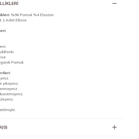
LLIKLERI
kleri:
%96 Pamuk %4 Elastan
:
1 Adet Elbise
eri:
rem
ş&Baskı
ise
rganik Pamuk
ileri:
yınız.
 yıkayınız.
lanmayınız.
kurutmayınız.
tüleyiniz.
tilmiştir.
R
(0)