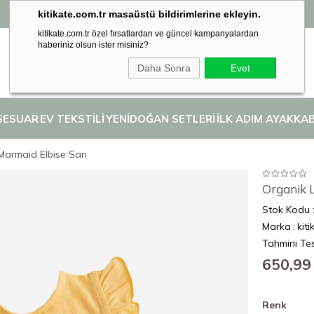
kitikate.com.tr masaüstü bildirimlerine ekleyin.
Seçili İlk Adım Ayakkabılarında 2. Ürüne %50 İndirim! 👣
kitikate.com.tr özel fırsatlardan ve güncel kampanyalardan
haberiniz olsun ister misiniz?
Daha Sonra
Evet
SESUAR
EV TEKSTİLİ
YENİDOĞAN SETLERİ
İLK ADIM AYAKKAB
 Marmaid Elbise Sarı
Organik L
Stok Kodu
Marka
:
kiti
Tahmini Tes
650,99
Renk