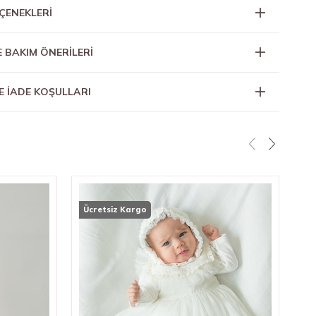
ÇENEKLERI
E BAKIM ÖNERİLERİ
E İADE KOŞULLARI
Ücretsiz Kargo
Üc
★
Ali
3.