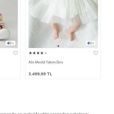
1
2
★
★
★
★
★
Alis Mevlüt Takımı Ekru
3.499,99 TL
zamanda en makul fiyatlar üzerinden satışlarını