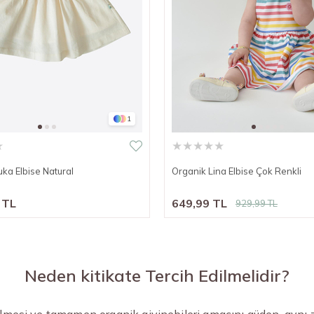
1
★
★
★
★
★
★
ka Elbise Natural
Organik Lina Elbise Çok Renkli
 TL
649,99 TL
929,99 TL
Neden kitikate Tercih Edilmelidir?
ilmesi ve tamamen organik giyinebileri amacını güden, aynı 