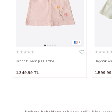
1
★
★
★
★
★
★
★
★
★
Organik Dean Jile Pembe
Organik Yau
1.349,99 TL
1.599,99
kitikate, bebeklerin çok daha sağlıklı büyüyeb