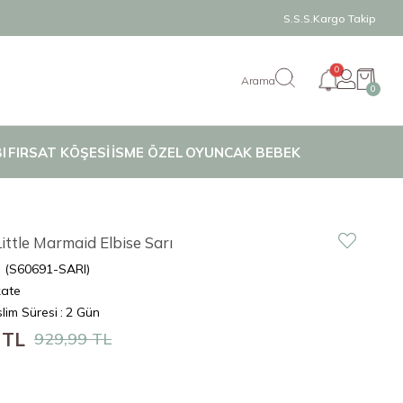
S.S.S.
Kargo Takip
0
0
I
FIRSAT KÖŞESİ
İSME ÖZEL
OYUNCAK BEBEK
ittle Marmaid Elbise Sarı
(S60691-SARI)
kate
lim Süresi
:
2 Gün
 TL
929,99 TL