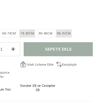
68-74CM
74-80CM
80-86CM
86-92CM
İstek Listeme Ekle
Karşılaştır
üşünce
Ver
Sorular (0) ve Cevaplar
um Yaz
(0)