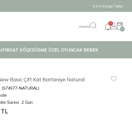
S.S.S.
Kargo Takip
0
0
I
FIRSAT KÖŞESİ
İSME ÖZEL
OYUNCAK BEBEK
ew Basic Çift Kat Battaniye Natural
(S74577-NATURAL)
kate
lim Süresi
:
2 Gün
 TL