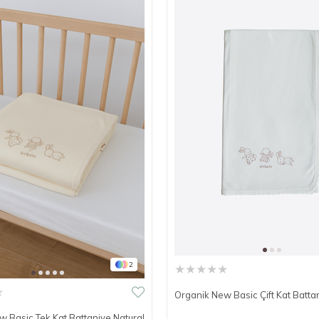
2
★
★
★
★
★
★
Organik New Basic Çift Kat Batta
 Basic Tek Kat Battaniye Natural