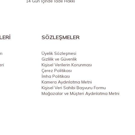
14 Gün İçinde İade Hakkı
LERİ
SÖZLEŞMELER
rı
Üyelik Sözleşmesi
Gizlilik ve Güvenlik
ri
Kişisel Verilerin Korunması
Çerez Politikası
İmha Politikası
Kamera Aydınlatma Metni
Kişisel Veri Sahibi Başvuru Formu
Mağazalar ve Müşteri Aydınlatma Metni