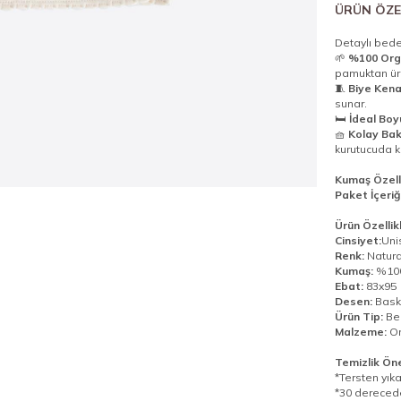
ÜRÜN ÖZE
Detaylı beden
🌱
%100 Org
pamuktan üret
🧵
Biye Kena
sunar.
🛏️
İdeal Boy
🧺
Kolay Ba
kurutucuda k
Kumaş Özelli
Paket İçeriğ
Ürün Özellikl
Cinsiyet:
Uni
Renk:
Natura
Kumaş:
%100
Ebat:
83x95
Desen:
Baskı
Ürün Tip:
Be
Malzeme:
Or
Temizlik Öner
*Tersten yıka
*30 derecede