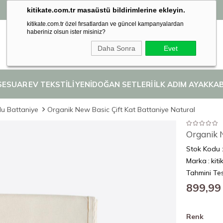
kitikate.com.tr masaüstü bildirimlerine ekleyin.
Seçili İlk Adım Ayakkabılarında 2. Ürüne %50 İndirim! 👣
kitikate.com.tr özel fırsatlardan ve güncel kampanyalardan
haberiniz olsun ister misiniz?
Daha Sonra
Evet
SESUAR
EV TEKSTİLİ
YENİDOĞAN SETLERİ
İLK ADIM AYAKKAB
u Battaniye
Organik New Basic Çift Kat Battaniye Natural
Organik N
Stok Kodu
Marka
:
kiti
Tahmini Tes
899,99
Renk