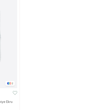
2
niye Ekru