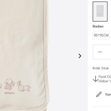
Beden
85*95CM
Kritik Stok
Fiyat D
Haber 
Yor