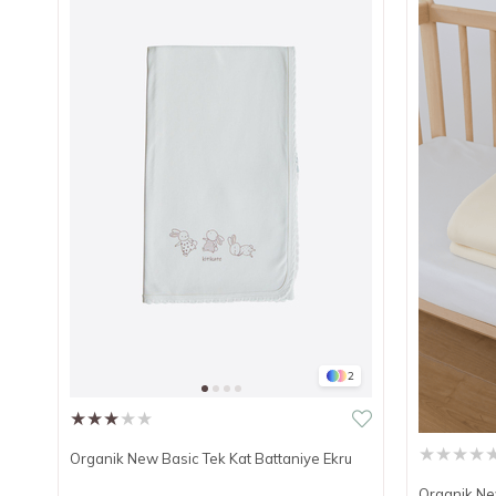
2
★
★
★
★
★
★
★
★
★
Organik New Basic Tek Kat Battaniye Ekru
Organik New