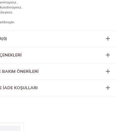
lanmayınız.
kurutmayınız.
tüleyiniz.
tilmiştir.
R
(0)
ÇENEKLERI
E BAKIM ÖNERİLERİ
E İADE KOŞULLARI