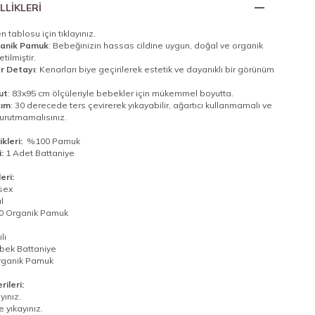
LLIKLERI
 tablosu için tıklayınız.
anik Pamuk
: Bebeğinizin hassas cildine uygun, doğal ve organik
ilmiştir.
r Detayı
: Kenarları biye geçirilerek estetik ve dayanıklı bir görünüm
ut
: 83x95 cm ölçüleriyle bebekler için mükemmel boyutta.
kım
: 30 derecede ters çevirerek yıkayabilir, ağartıcı kullanmamalı ve
urutmamalısınız.
kleri:
%100 Pamuk
i:
1 Adet Battaniye
eri:
sex
l
 Organik Pamuk
lı
bek Battaniye
ganik Pamuk
ileri:
yınız.
 yıkayınız.