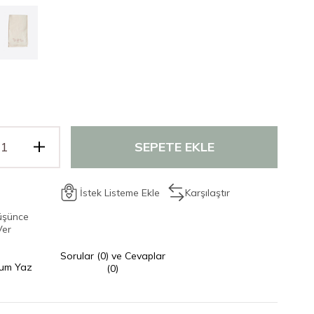
İstek Listeme Ekle
Karşılaştır
üşünce
Ver
Sorular (0) ve Cevaplar
um Yaz
(0)