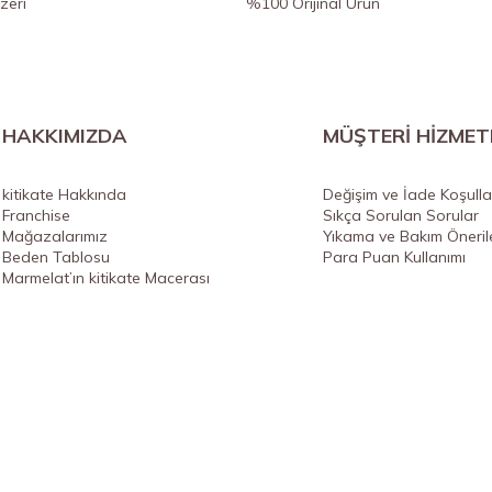
zeri
%100 Orijinal Ürün
HAKKIMIZDA
MÜŞTERİ HİZMET
kitikate Hakkında
Değişim ve İade Koşulla
Franchise
Sıkça Sorulan Sorular
Mağazalarımız
Yıkama ve Bakım Önerile
Beden Tablosu
Para Puan Kullanımı
Marmelat’ın kitikate Macerası