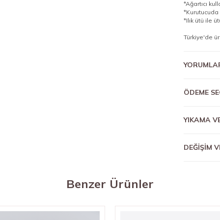
*Ağartıcı kul
*Kurutucuda 
*Ilık ütü ile ü
Türkiye'de üre
YORUMLA
ÖDEME SE
YIKAMA V
DEĞİŞİM V
Benzer Ürünler