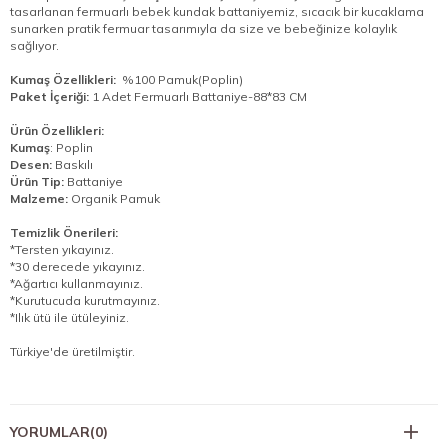
tasarlanan fermuarlı bebek kundak battaniyemiz, sıcacık bir kucaklama
sunarken pratik fermuar tasarımıyla da size ve bebeğinize kolaylık
sağlıyor.
Kumaş Özellikleri:
%100 Pamuk(Poplin)
Paket İçeriği:
1 Adet Fermuarlı Battaniye-88*83 CM
Ürün Özellikleri:
Kumaş
: Poplin
Desen:
Baskılı
Ürün Tip:
Battaniye
Malzeme:
Organik Pamuk
Temizlik Önerileri:
*Tersten yıkayınız.
*30 derecede yıkayınız.
*Ağartıcı kullanmayınız.
*Kurutucuda kurutmayınız.
*Ilık ütü ile ütüleyiniz.
Türkiye'de üretilmiştir.
YORUMLAR
(0)