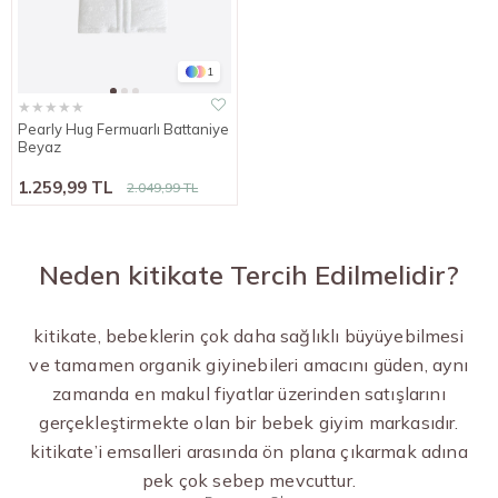
1
★
★
★
★
★
Pearly Hug Fermuarlı Battaniye
Beyaz
1.259,99 TL
2.049,99 TL
Neden kitikate Tercih Edilmelidir?
kitikate, bebeklerin çok daha sağlıklı büyüyebilmesi
ve tamamen organik giyinebileri amacını güden, aynı
zamanda en makul fiyatlar üzerinden satışlarını
gerçekleştirmekte olan bir bebek giyim markasıdır.
kitikate’i emsalleri arasında ön plana çıkarmak adına
pek çok sebep mevcuttur.